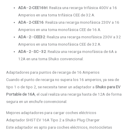
ADA
–
2-CEE16tri
: Realiza una recarga trifásica 400V a 16
Amperios en una toma trifásica CEE de 32 A.
ADA
–
2-CEE16
: Realiza una recarga monofásica 230V a 16
Amperios en una toma monofásica CEE de 16 A.
ADA
–
2
–
CEE32
: Realiza una recarga monofásica 230V a 32
Amperios en una toma monofásica CEE de 32 A.
ADA
–
2
–
SC
–
32
: Realiza una recarga monofásica de 6A a
12A en una toma Shuko convencional.
Adaptadores para puntos de recarga de 16 Amperios
Cuando el punto de recarga no supera los 16 amperios, ya sea de
tipo 1 o de tipo 2, se necesita tener un adaptador a
Shuko para EV
Portable de 16A
, el cual realiza una recarga hasta de 12A de forma
segura en un enchufe convencional.
Mejores adaptadores para cargar coches eléctricos
Adaptador SHST EV 16A Tipo 2 a Shuko Plug Charger
Este adaptador es apto para coches eléctricos, motocicletas