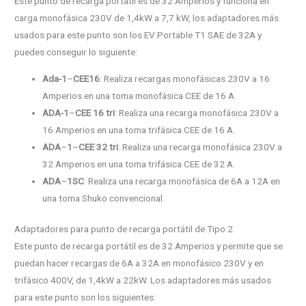
Este punto de recarga portátil es de 32 Amperios y funciona en
carga monofásica 230V de 1,4kW a 7,7 kW, los adaptadores más
usados para este punto son los EV Portable T1 SAE de 32A y
puedes conseguir lo siguiente:
Ada-1
–
CEE16
: Realiza recargas monofásicas 230V a 16
Amperios en una toma monofásica CEE de 16 A.
ADA-1
–
CEE 16 tri
: Realiza una recarga monofásica 230V a
16 Amperios en una toma trifásica CEE de 16 A.
ADA
–
1
–
CEE 32 tri
: Realiza una recarga monofásica 230V a
32 Amperios en una toma trifásica CEE de 32 A.
ADA
–
1SC
: Realiza una recarga monofásica de 6A a 12A en
una toma Shuko convencional.
Adaptadores para punto de recarga portátil de Tipo 2
Este punto de recarga portátil es de 32 Amperios y permite que se
puedan hacer recargas de 6A a 32A en monofásico 230V y en
trifásico 400V, de 1,4kW a 22kW. Los adaptadores más usados
para este punto son los siguientes: