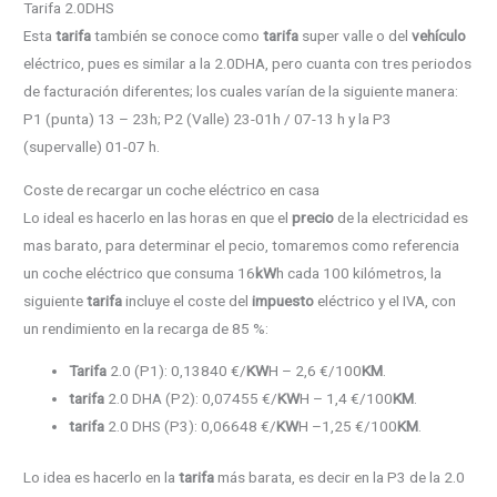
Tarifa 2.0DHS
Esta
tarifa
también se conoce como
tarifa
super valle o del
vehículo
eléctrico, pues es similar a la 2.0DHA, pero cuanta con tres periodos
de facturación diferentes; los cuales varían de la siguiente manera:
P1 (punta) 13 – 23h; P2 (Valle) 23-01h / 07-13 h y la P3
(supervalle) 01-07 h.
Coste de recargar un coche eléctrico en casa
Lo ideal es hacerlo en las horas en que el
precio
de la electricidad es
mas barato, para determinar el pecio, tomaremos como referencia
un coche eléctrico que consuma 16
kW
h cada 100 kilómetros, la
siguiente
tarifa
incluye el coste del
impuesto
eléctrico y el IVA, con
un rendimiento en la recarga de 85 %:
Tarifa
2.0 (P1): 0,13840 €/
KW
H – 2,6 €/100
KM
.
tarifa
2.0 DHA (P2): 0,07455 €/
KW
H – 1,4 €/100
KM
.
tarifa
2.0 DHS (P3): 0,06648 €/
KW
H –1,25 €/100
KM
.
Lo idea es hacerlo en la
tarifa
más barata, es decir en la P3 de la 2.0