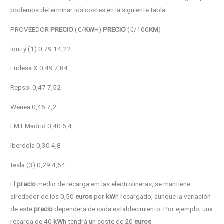
podemos determinar los costes en la siguiente tabla:
PROVEEDOR
PRECIO
(€/
KW
H)
PRECIO
(€/100
KM
)
Ionity (1) 0,79 14,22
Endesa X 0,49 7,84
Repsol 0,47 7,52
Wenea 0,45 7,2
EMT Madrid 0,40 6,4
Iberdola 0,30 4,8
tesla (3) 0,29 4,64
El
precio
medio de recarga em las electrolineras, se mantiene
alrededor de los 0,50
euros
por
kW
h recargado, aunque la variación
de este
precio
dependerá de cada establecimiento. Por ejemplo, una
recarga de 40
kW
h tendrá un coste de 20
euros
.