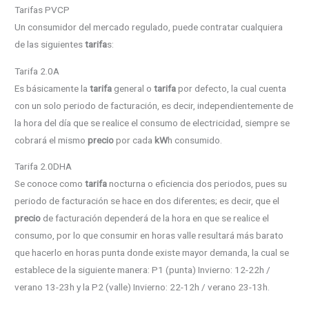
Tarifas PVCP
Un consumidor del mercado regulado, puede contratar cualquiera
de las siguientes
tarifa
s:
Tarifa 2.0A
Es básicamente la
tarifa
general o
tarifa
por defecto, la cual cuenta
con un solo periodo de facturación, es decir, independientemente de
la hora del día que se realice el consumo de electricidad, siempre se
cobrará el mismo
precio
por cada
kW
h consumido.
Tarifa 2.0DHA
Se conoce como
tarifa
nocturna o eficiencia dos periodos, pues su
periodo de facturación se hace en dos diferentes; es decir, que el
precio
de facturación dependerá de la hora en que se realice el
consumo, por lo que consumir en horas valle resultará más barato
que hacerlo en horas punta donde existe mayor demanda, la cual se
establece de la siguiente manera: P1 (punta) Invierno: 12-22h /
verano 13-23h y la P2 (valle) Invierno: 22-12h / verano 23-13h.