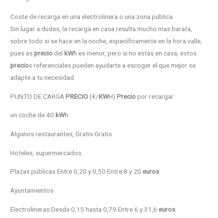
Coste de recarga en una electrolinera o una zona pública
Sin lugar a dudas, la recarga en casa resulta mucho mas barata,
sobre todo si se hace en la noche, específicamente en la hora valle,
pues es
precio
del
kW
h es menor, pero si no estas en casa, estos
precio
s referenciales pueden ayudarte a escoger el que mejor se
adapte a tu necesidad.
PUNTO DE CARGA
PRECIO
(€/
KW
H)
Precio
por recargar
un coche de 40
kW
h
Algunos restaurantes, Gratis Gratis
Hoteles, supermercados.
Plazas públicas Entre 0,20 y 0,50 Entre 8 y 20
euros
Ayuntamientos
Electrolineras Desde 0,15 hasta 0,79 Entre 6 y 31,6
euros
.