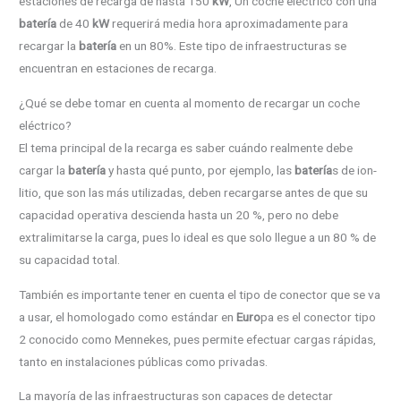
estaciones de recarga de hasta 150
kW
, Un coche eléctrico con una
batería
de 40
kW
requerirá media hora aproximadamente para
recargar la
batería
en un 80%. Este tipo de infraestructuras se
encuentran en estaciones de recarga.
¿Qué se debe tomar en cuenta al momento de recargar un coche
eléctrico?
El tema principal de la recarga es saber cuándo realmente debe
cargar la
batería
y hasta qué punto, por ejemplo, las
batería
s de ion-
litio, que son las más utilizadas, deben recargarse antes de que su
capacidad operativa descienda hasta un 20 %, pero no debe
extralimitarse la carga, pues lo ideal es que solo llegue a un 80 % de
su capacidad total.
También es importante tener en cuenta el tipo de conector que se va
a usar, el homologado como estándar en
Euro
pa es el conector tipo
2 conocido como Mennekes, pues permite efectuar cargas rápidas,
tanto en instalaciones públicas como privadas.
La mayoría de las infraestructuras son capaces de detectar